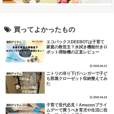
買ってよかったもの
エコバックスDEEBOTは子育て
便利アイテム
家庭の救世主？水拭き機能付きロ
ボット掃除機の正直レビュー
2025.09.13
ニトリの吊り下げハンガーで子ど
便利アイテム
も部屋クローゼット収納整えてみ
た
2025.04.24
子育て世代必見！Amazonプライ
便利アイテム
ムデーで買うべき育児や生活に役